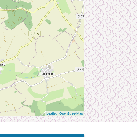
Leaflet
|
OpenStreetMap