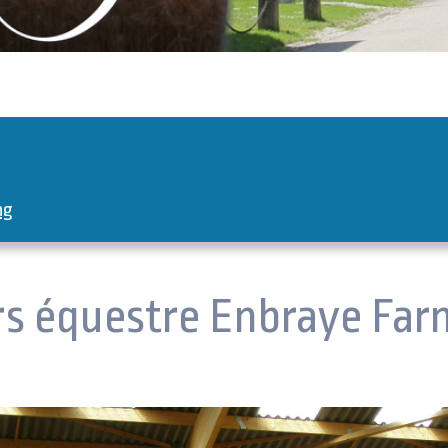
ng
irs équestre Enbraye Far