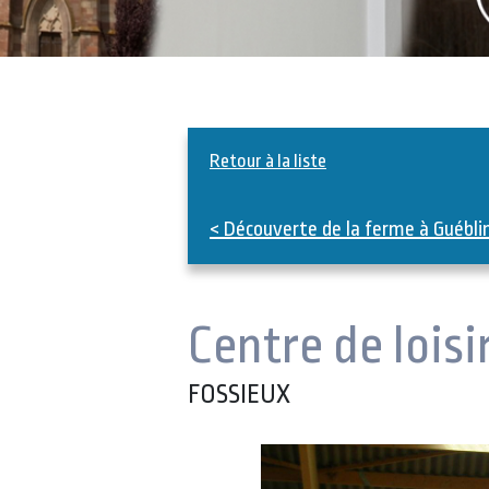
Retour à la liste
< Découverte de la ferme à Guébli
Centre de lois
FOSSIEUX