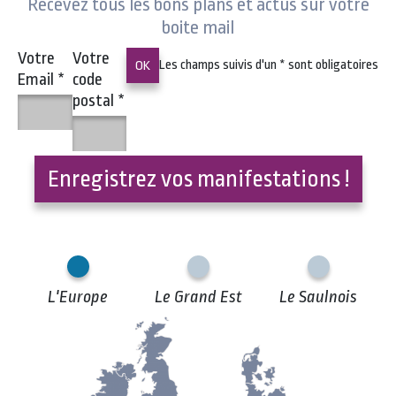
Recevez tous les bons plans et actus sur votre
boite mail
Votre
Votre
Les champs suivis d'un
*
sont obligatoires
Email
*
code
postal
*
Enregistrez vos manifestations !
L'Europe
Le Grand Est
Le Saulnois