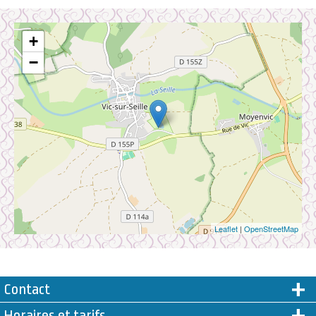
+
−
Leaflet
|
OpenStreetMap
Contact
Horaires et tarifs