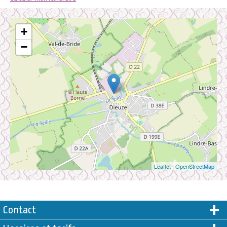
+
−
Leaflet
|
OpenStreetMap
Contact