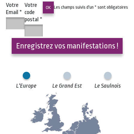
Votre
Votre
Les champs suivis d'un
*
sont obligatoires
Email
*
code
postal
*
Enregistrez vos manifestations !
L'Europe
Le Grand Est
Le Saulnois