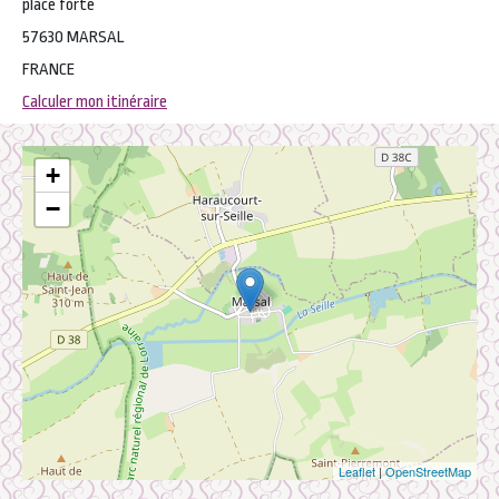
place forte
57630 MARSAL
FRANCE
Calculer mon itinéraire
+
−
Leaflet
|
OpenStreetMap