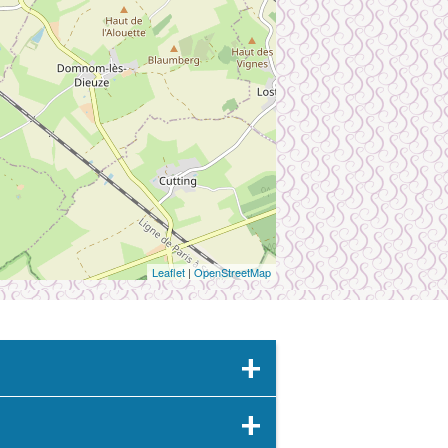
Leaflet
|
OpenStreetMap