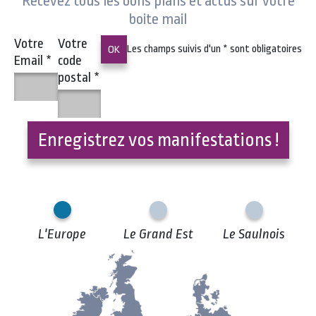
Recevez tous les bons plans et actus sur votre
boite mail
Votre
Votre
Les champs suivis d'un
*
sont obligatoires
Email
*
code
postal
*
Enregistrez vos manifestations !
L'Europe
Le Grand Est
Le Saulnois