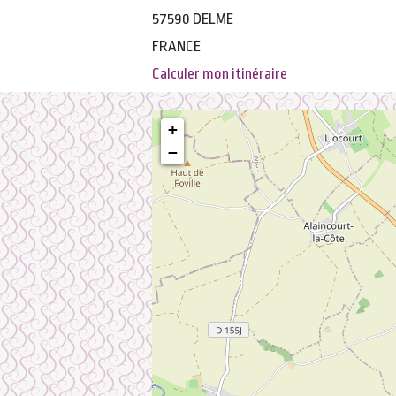
57590 DELME
FRANCE
Calculer mon itinéraire
+
−