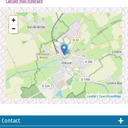
Calculer mon itinéraire
+
−
Leaflet
|
OpenStreetMap
Contact