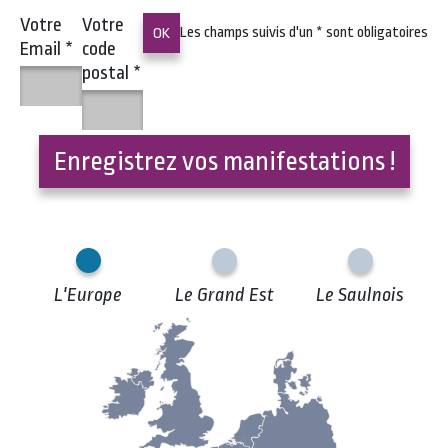
Votre
Votre
Les champs suivis d'un
*
sont obligatoires
Email
*
code
postal
*
Enregistrez vos manifestations !
L'Europe
Le Grand Est
Le Saulnois