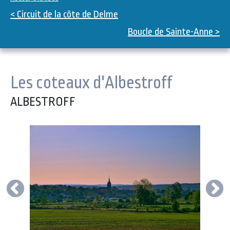
< Circuit de la côte de Delme
Boucle de Sainte-Anne >
Les coteaux d'Albestroff
ALBESTROFF