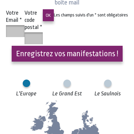
boite mail
Votre
Votre
Les champs suivis d'un
*
sont obligatoires
Email
*
code
postal
*
Enregistrez vos manifestations !
L'Europe
Le Grand Est
Le Saulnois