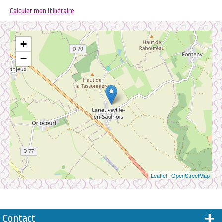
Calculer mon itinéraire
+
−
Leaflet
|
OpenStreetMap
Contact