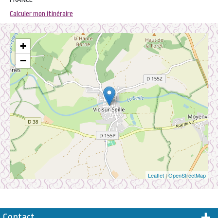
Calculer mon itinéraire
+
−
Leaflet
|
OpenStreetMap
Contact