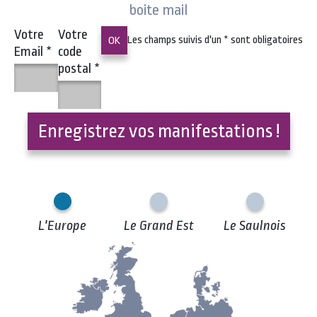
boite mail
Votre
Votre
Les champs suivis d'un
*
sont obligatoires
Email
*
code
postal
*
Enregistrez vos manifestations !
L'Europe
Le Grand Est
Le Saulnois