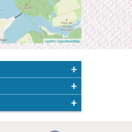
Leaflet
|
OpenStreetMap