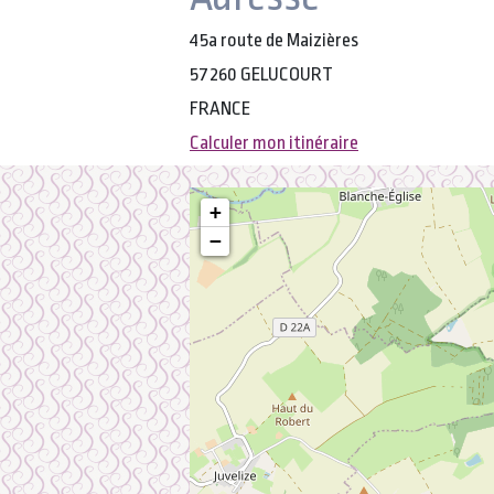
45a route de Maizières
57260 GELUCOURT
FRANCE
Calculer mon itinéraire
+
−