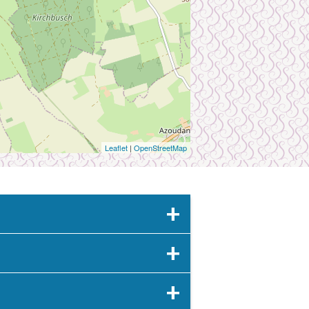
Leaflet
|
OpenStreetMap