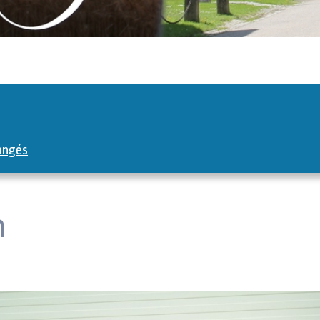
rangés
n