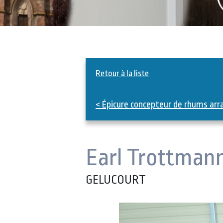
Retour à la liste
< Épicure concepteur de rhums ar
Earl Trottman
GELUCOURT