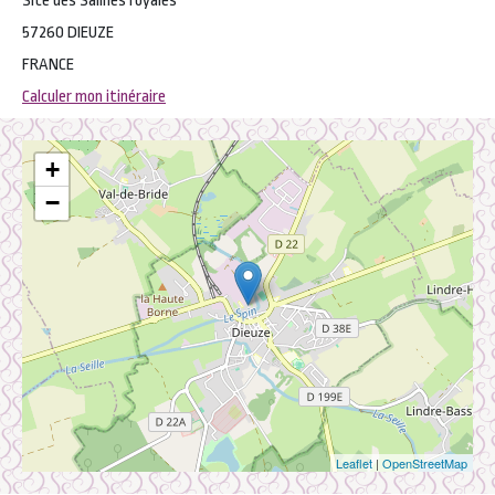
Site des Salines royales
57260 DIEUZE
FRANCE
Calculer mon itinéraire
+
−
Leaflet
|
OpenStreetMap